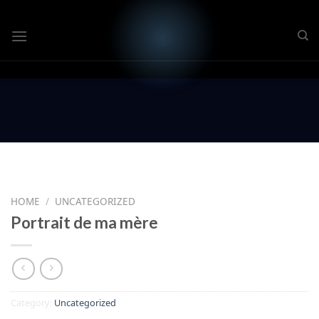
Skip
to
content
HOME
/
UNCATEGORIZED
Portrait de ma mère
Category:
Uncategorized