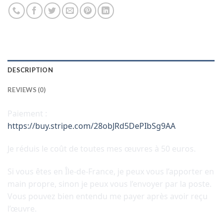
DESCRIPTION
REVIEWS (0)
Paiement :
https://buy.stripe.com/28obJRd5DePIbSg9AA
Je réduis le coût de toutes mes œuvres à 50 euros.
Si vous êtes en Île-de-France, je peux vous l’apporter en
main propre, sinon je peux vous l’envoyer par la poste.
Vous pouvez bien entendu me payer après avoir reçu
l’œuvre.